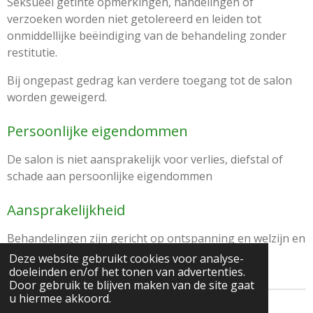
Seksueel getinte opmerkingen, handelingen of
verzoeken worden niet getolereerd en leiden tot
onmiddellijke beëindiging van de behandeling zonder
restitutie.
Bij ongepast gedrag kan verdere toegang tot de salon
worden geweigerd.
Persoonlijke eigendommen
De salon is niet aansprakelijk voor verlies, diefstal of
schade aan persoonlijke eigendommen
Aansprakelijkheid
Behandelingen zijn gericht op ontspanning en welzijn en
vervangen geen medische behandeling.
Deze website gebruikt cookies voor analyse-
doeleinden en/of het tonen van advertenties.
Door gebruik te blijven maken van de site gaat
u hiermee akkoord.
© 2022 Three Thaise Massage en Therapie